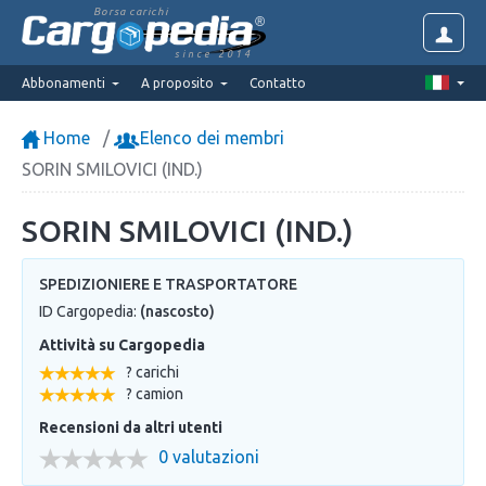
Borsa carichi
since 2014
Abbonamenti
A proposito
Contatto
Home
Elenco dei membri
SORIN SMILOVICI (IND.)
SORIN SMILOVICI (IND.)
SPEDIZIONIERE E TRASPORTATORE
ID Cargopedia:
(nascosto)
Attività su Cargopedia
? carichi
? camion
Recensioni da altri utenti
0 valutazioni