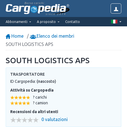
Borsa carichi
since 2014
Abbonamenti
A proposito
Contatto
Home
Elenco dei membri
SOUTH LOGISTICS APS
SOUTH LOGISTICS APS
TRASPORTATORE
ID Cargopedia:
(nascosto)
Attività su Cargopedia
? carichi
? camion
Recensioni da altri utenti
0 valutazioni