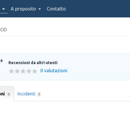
A proposito
Contatto
OOD
ia
Recensioni da altri utenti
0 valutazioni
oni
Incidenti
0
0