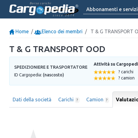
Borsa carichi
Abbonamenti e servizi
since 2014
Home
Elenco dei membri
T & G TRANSPORT 
T & G TRANSPORT OOD
Attività su Cargoped
SPEDIZIONIERE E TRASPORTATORE
? carichi
ID Cargopedia:
(nascosto)
? camion
Dati della società
Carichi
Camion
Valutazi
?
?