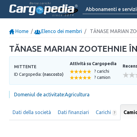
Borsa carichi
Abbonamenti e servizi
since 2014
Home
Elenco dei membri
TĂNASE MARIAN ZOO
TĂNASE MARIAN ZOOTEHNIE ÎN
Attività su Cargopedia
Recensi
MITTENTE
? carichi
ID Cargopedia:
(nascosto)
? camion
Domeniul de activitate:Agricultura
Dati della società
Dati finanziari
Carichi
Cami
?