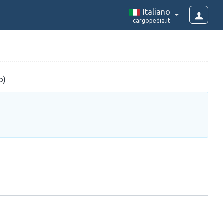
Italiano
cargopedia.it
o)