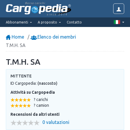
Borsa carichi
since 2014
Abbonamenti
A proposito
Contatto
Home
Elenco dei membri
T.M.H. SA
T.M.H. SA
MITTENTE
ID Cargopedia:
(nascosto)
Attività su Cargopedia
? carichi
? camion
Recensioni da altri utenti
0 valutazioni