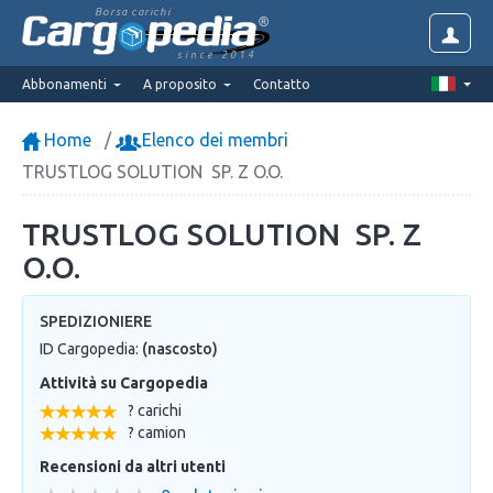
Borsa carichi
since 2014
Abbonamenti
A proposito
Contatto
Home
Elenco dei membri
TRUSTLOG SOLUTION SP. Z O.O.
TRUSTLOG SOLUTION SP. Z
O.O.
SPEDIZIONIERE
ID Cargopedia:
(nascosto)
Attività su Cargopedia
? carichi
? camion
Recensioni da altri utenti