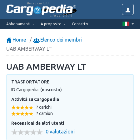
Borsa carichi
since 2014
Abbonamenti
A proposito
Contatto
Home
Elenco dei membri
UAB AMBERWAY LT
UAB AMBERWAY LT
TRASPORTATORE
ID Cargopedia:
(nascosto)
Attività su Cargopedia
? carichi
? camion
Recensioni da altri utenti
0 valutazioni