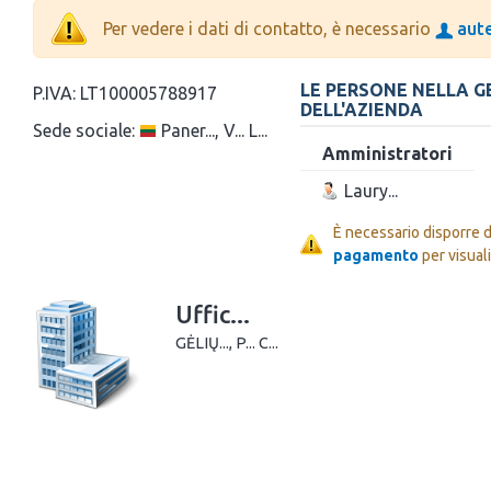
Per vedere i dati di contatto, è necessario
aute
LE PERSONE NELLA G
P.IVA:
LT100005788917
DELL'AZIENDA
Sede sociale:
Paner..., V... L...
Amministratori
Laury...
È necessario disporre 
pagamento
per visual
Uffic...
GĖLIŲ..., P... C...