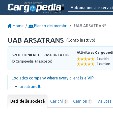
Borsa carichi
Abbonamenti e servizi
since 2014
Home
Elenco dei membri
UAB ARSATRANS
UAB ARSATRANS
(Conto inattivo)
Attività su Cargoped
SPEDIZIONIERE E TRASPORTATORE
? carichi
ID Cargopedia:
(nascosto)
? camion
Logistics company where every client is a VIP
arsatrans.lt
Dati della società
Carichi
Camion
Valutaz
?
?