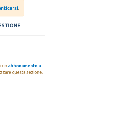
nticarsi
.
ESTIONE
di un
abbonamento a
izzare questa sezione.