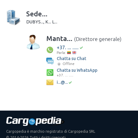
Sede...
DUBYS..., K... L...
Manta...
(Direttore generale)
+37. ... .....
Parla:
Chatta su Chat
Offline
Chatta su WhatsApp
+37. ... .....
i...@...
Cargopedia è marchio registrato di Cargopedia SRL
© 2014-2026 Tutti i diritti riservati