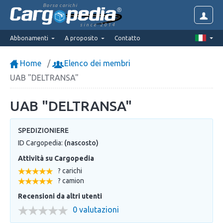
Borsa carichi
since 2014
Abbonamenti
A proposito
Contatto
Home
Elenco dei membri
UAB "DELTRANSA"
UAB "DELTRANSA"
SPEDIZIONIERE
ID Cargopedia:
(nascosto)
Attività su Cargopedia
? carichi
? camion
Recensioni da altri utenti
0 valutazioni