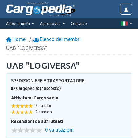
Borsa carichi
since 2014
Abbonamenti
A proposito
Contatto
Home
Elenco dei membri
UAB "LOGIVERSA"
UAB "LOGIVERSA"
SPEDIZIONIERE E TRASPORTATORE
ID Cargopedia:
(nascosto)
Attività su Cargopedia
? carichi
? camion
Recensioni da altri utenti
0 valutazioni