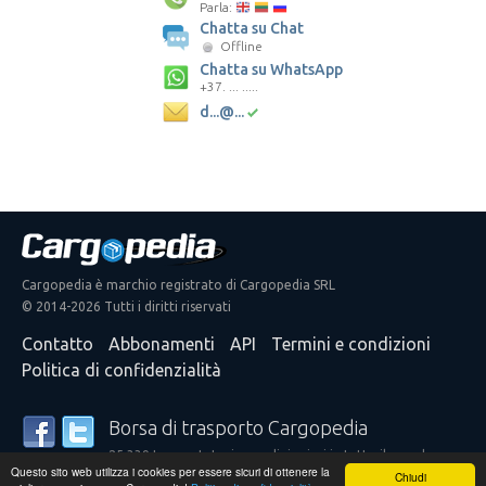
Parla:
Chatta su Chat
Offline
Chatta su WhatsApp
+37. ... .....
d...@...
Cargopedia è marchio registrato di Cargopedia SRL
© 2014-2026 Tutti i diritti riservati
Contatto
Abbonamenti
API
Termini e condizioni
Politica di confidenzialità
Borsa di trasporto Cargopedia
25.339 trasportatori e spedizionieri in tutto il mondo
Questo sito web utilizza i cookies per essere sicuri di ottenere la
confidano nei nostri servizi
Chiudi