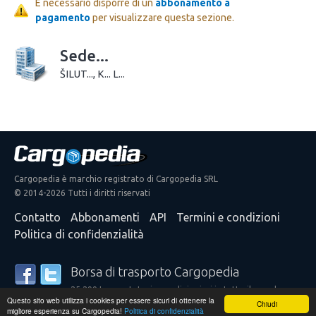
È necessario disporre di un
abbonamento a
pagamento
per visualizzare questa sezione.
Sede...
ŠILUT..., K... L...
Cargopedia è marchio registrato di Cargopedia SRL
© 2014-2026 Tutti i diritti riservati
Contatto
Abbonamenti
API
Termini e condizioni
Politica di confidenzialità
Borsa di trasporto Cargopedia
25.299 trasportatori e spedizionieri in tutto il mondo
Questo sito web utilizza i cookies per essere sicuri di ottenere la
confidano nei nostri servizi
Chiudi
migliore esperienza su Cargopedia!
Politica di confidenzialità