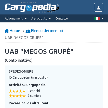
Borsa carichi
since 2014
Abbonamenti
A proposito
Contatto
Home
Elenco dei membri
UAB "MEGOS GRUPĖ"
UAB "MEGOS GRUPĖ"
(Conto inattivo)
SPEDIZIONIERE
ID Cargopedia:
(nascosto)
Attività su Cargopedia
? carichi
? camion
Recensioni da altri utenti