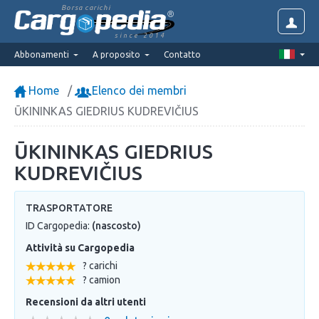
Borsa carichi
since 2014
Abbonamenti
A proposito
Contatto
Home
Elenco dei membri
ŪKININKAS GIEDRIUS KUDREVIČIUS
ŪKININKAS GIEDRIUS
KUDREVIČIUS
TRASPORTATORE
ID Cargopedia:
(nascosto)
Attività su Cargopedia
? carichi
? camion
Recensioni da altri utenti