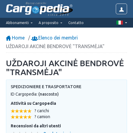
Borsa carichi
since 2014
Abbonamenti
A proposito
Contatto
Home
Elenco dei membri
UŽDAROJI AKCINĖ BENDROVĖ "TRANSMĖJA"
UŽDAROJI AKCINĖ BENDROVĖ
"TRANSMĖJA"
SPEDIZIONIERE E TRASPORTATORE
ID Cargopedia:
(nascosto)
Attività su Cargopedia
? carichi
? camion
Recensioni da altri utenti