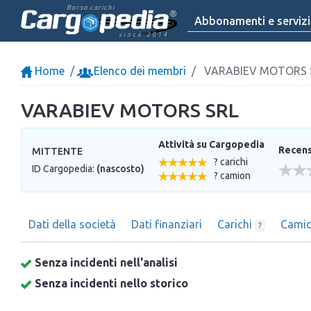
Borsa carichi
Abbonamenti e servizi
since 2014
Home
Elenco dei membri
VARABIEV MOTORS 
VARABIEV MOTORS SRL
Attività su Cargopedia
Recensi
MITTENTE
? carichi
ID Cargopedia:
(nascosto)
? camion
Dati della società
Dati finanziari
Carichi
Cami
?
Senza incidenti nell'analisi
Senza incidenti nello storico