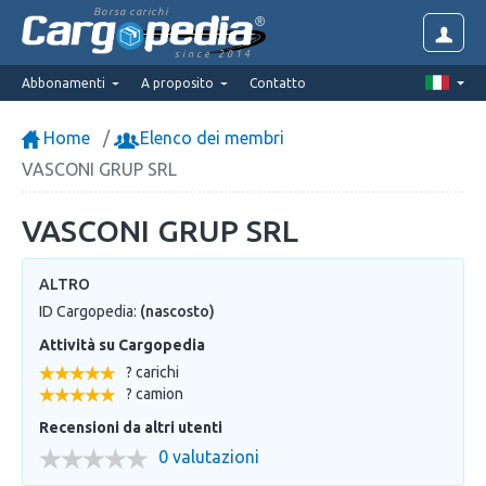
Borsa carichi
since 2014
Abbonamenti
A proposito
Contatto
Home
Elenco dei membri
VASCONI GRUP SRL
VASCONI GRUP SRL
ALTRO
ID Cargopedia:
(nascosto)
Attività su Cargopedia
? carichi
? camion
Recensioni da altri utenti
0 valutazioni