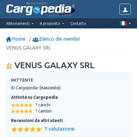
Borsa carichi
since 2014
Abbonamenti
A proposito
Contatto
Home
Elenco dei membri
VENUS GALAXY SRL
VENUS GALAXY SRL
MITTENTE
ID Cargopedia:
(nascosto)
Attività su Cargopedia
? carichi
? camion
Recensioni da altri utenti
1 valutazione