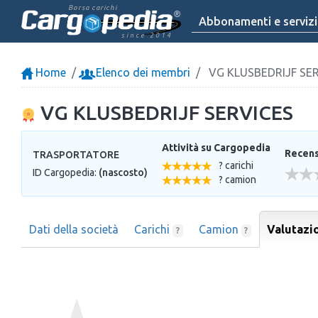
Borsa carichi
Abbonamenti e servizi
since 2014
Home
Elenco dei membri
VG KLUSBEDRIJF SE
VG KLUSBEDRIJF SERVICES
Attività su Cargopedia
Recensi
TRASPORTATORE
? carichi
ID Cargopedia:
(nascosto)
? camion
Dati della società
Carichi
Camion
Valutazi
?
?