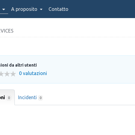
A proposito
Contatto
RVICES
oni da altri utenti
0 valutazioni
oni
Incidenti
0
0