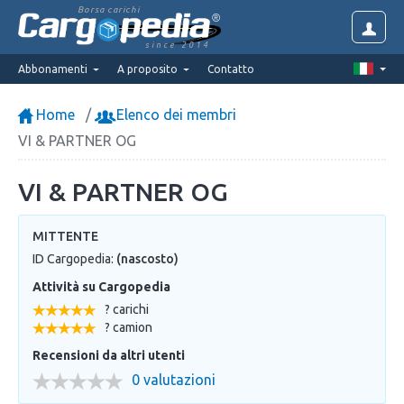
Borsa carichi
since 2014
Abbonamenti
A proposito
Contatto
Home
Elenco dei membri
VI & PARTNER OG
VI & PARTNER OG
MITTENTE
ID Cargopedia:
(nascosto)
Attività su Cargopedia
? carichi
? camion
Recensioni da altri utenti
0 valutazioni