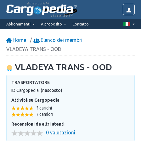
Borsa carichi
since 2014
Abbonamenti
A proposito
Contatto
Home
Elenco dei membri
VLADEYA TRANS - OOD
VLADEYA TRANS - OOD
TRASPORTATORE
ID Cargopedia:
(nascosto)
Attività su Cargopedia
? carichi
? camion
Recensioni da altri utenti
0 valutazioni