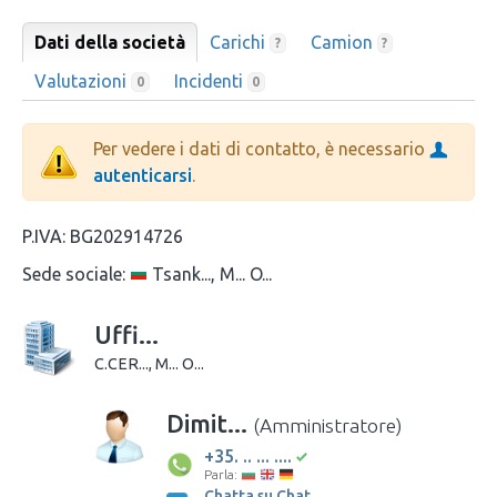
Dati della società
Carichi
Camion
?
?
Valutazioni
Incidenti
0
0
Per vedere i dati di contatto, è necessario
autenticarsi
.
P.IVA:
BG202914726
Sede sociale:
Tsank..., M... O...
Uffi...
C.CER..., M... O...
Dimit...
(Amministratore)
+35. .. ... ....
Parla:
Chatta su Chat