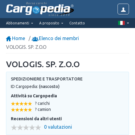
Borsa carichi
since 2014
Abbonamenti
A proposito
Contatto
Home
Elenco dei membri
VOLOGIS. SP. Z.O.O
VOLOGIS. SP. Z.O.O
SPEDIZIONIERE E TRASPORTATORE
ID Cargopedia:
(nascosto)
Attività su Cargopedia
? carichi
? camion
Recensioni da altri utenti
0 valutazioni