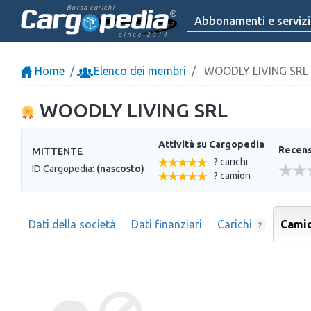
Borsa carichi
Abbonamenti e servizi
since 2014
Home
Elenco dei membri
WOODLY LIVING SRL
WOODLY LIVING SRL
Attività su Cargopedia
Recensi
MITTENTE
? carichi
ID Cargopedia:
(nascosto)
? camion
Dati della società
Dati finanziari
Carichi
Cami
?