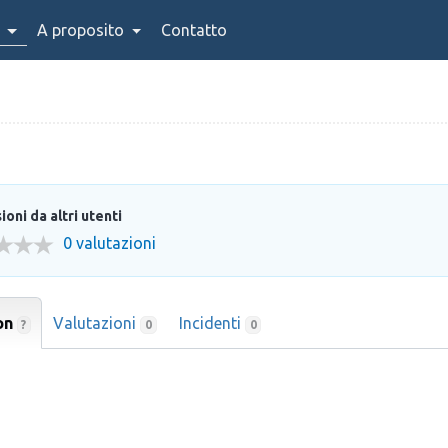
A proposito
Contatto
oni da altri utenti
0 valutazioni
on
Valutazioni
Incidenti
?
0
0