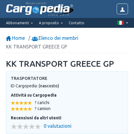
Borsa carichi
since 2014
Abbonamenti
A proposito
Contatto
Home
Elenco dei membri
KK TRANSPORT GREECE GP
KK TRANSPORT GREECE GP
TRASPORTATORE
ID Cargopedia:
(nascosto)
Attività su Cargopedia
? carichi
? camion
Recensioni da altri utenti
0 valutazioni