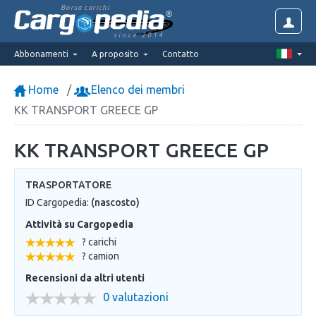
Borsa carichi
since 2014
Abbonamenti
A proposito
Contatto
Home
Elenco dei membri
KK TRANSPORT GREECE GP
KK TRANSPORT GREECE GP
TRASPORTATORE
ID Cargopedia:
(nascosto)
Attività su Cargopedia
? carichi
? camion
Recensioni da altri utenti
0 valutazioni