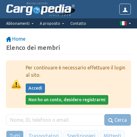
Borsa carichi
since 2014
Abbonamenti
A proposito
Contatto
Home
Elenco dei membri
Per continuare è necessario effettuare il login
al sito.
Accedi
Non ho un conto, desidero registrarmi
Cerca
Tutti
Trasportatori
Spedizionieri
Mittenti