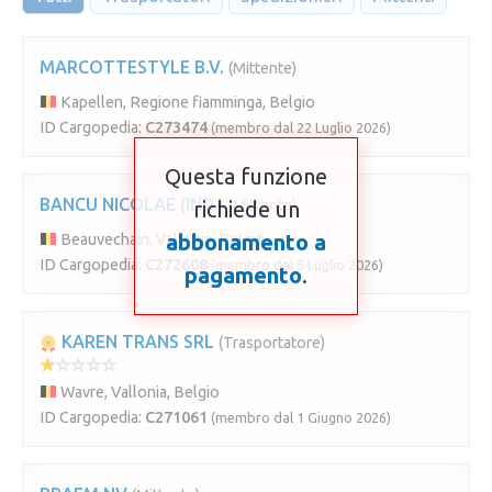
MARCOTTESTYLE B.V.
(Mittente)
Kapellen, Regione fiamminga, Belgio
ID Cargopedia:
C273474
(membro dal 22 Luglio 2026)
Questa funzione
BANCU NICOLAE (IND.)
richiede un
(Mittente)
abbonamento a
Beauvechain, Vallonia, Belgio
ID Cargopedia:
C272608
(membro dal 5 Luglio 2026)
pagamento
.
KAREN TRANS SRL
(Trasportatore)
Wavre, Vallonia, Belgio
ID Cargopedia:
C271061
(membro dal 1 Giugno 2026)