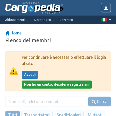
Borsa carichi
since 2014
Abbonamenti
A proposito
Contatto
Home
Elenco dei membri
Per continuare è necessario effettuare il login
al sito.
Accedi
Non ho un conto, desidero registrarmi
Cerca
Tutti
Trasportatori
Spedizionieri
Mittenti