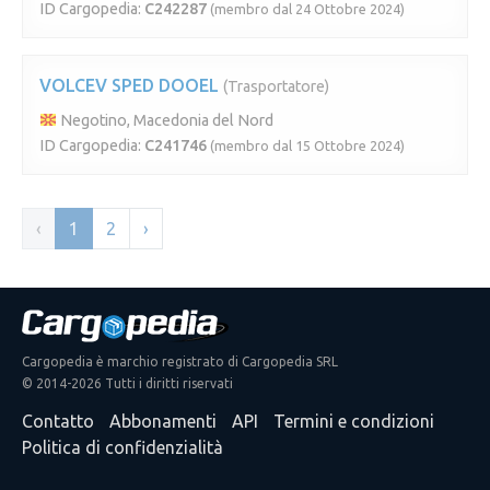
ID Cargopedia:
C242287
(membro dal 24 Ottobre 2024)
VOLCEV SPED DOOEL
(Trasportatore)
Negotino, Macedonia del Nord
ID Cargopedia:
C241746
(membro dal 15 Ottobre 2024)
‹
1
2
›
Cargopedia è marchio registrato di Cargopedia SRL
© 2014-2026 Tutti i diritti riservati
Contatto
Abbonamenti
API
Termini e condizioni
Politica di confidenzialità