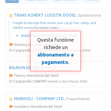
TRANS KONEKT LOGISTIK DOOEL
(Spedizioniere)
Freight brokerage that moves your cargo fast, safely, and
reliably across European routes.
www.transconnect-logistic.com
Questa funzione
Strumica, Macedonia del Nord
richiede un
ID Cargopedia:
C270267
(membro dal 15 Maggio 2026)
abbonamento a
pagamento
.
BAUKON DOOEL
(Mittente)
Tetovo, Macedonia del Nord
ID Cargopedia:
C266767
(membro dal 6 Marzo 2026)
MARDIOLI - COMPANY LTD.
(Trasportatore)
Kavadarci, Macedonia del Nord