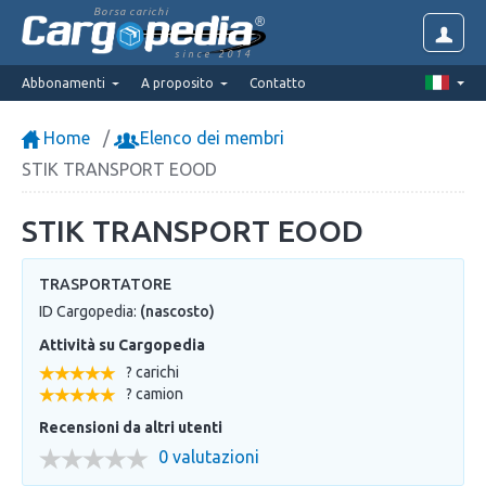
Borsa carichi
since 2014
Abbonamenti
A proposito
Contatto
Home
Elenco dei membri
STIK TRANSPORT EOOD
STIK TRANSPORT EOOD
TRASPORTATORE
ID Cargopedia:
(nascosto)
Attività su Cargopedia
? carichi
? camion
Recensioni da altri utenti
0 valutazioni