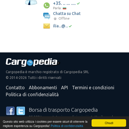
+35. .. ... ....
Parla:
Chatta su Chat
Offline
ilia...@...
Cargopedia è marchio registrato di Cargopedia SRL
© 2014-2026 Tutti i diritti riservati
Contatto
Abbonamenti
API
Termini e condizioni
Politica di confidenzialità
Borsa di trasporto Cargopedia
25.322 trasportatori e spedizionieri in tutto il mondo
Questo sito web utilizza i cookies per essere sicuri di ottenere la
confidano nei nostri servizi
Chiudi
migliore esperienza su Cargopedia!
Politica di confidenzialità