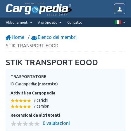
Borsa carichi
since 2014
Abbonamenti
A proposito
Contatto
Home
Elenco dei membri
STIK TRANSPORT EOOD
STIK TRANSPORT EOOD
TRASPORTATORE
ID Cargopedia:
(nascosto)
Attività su Cargopedia
? carichi
? camion
Recensioni da altri utenti
0 valutazioni