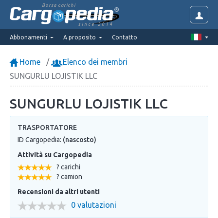
Borsa carichi
since 2014
Abbonamenti
A proposito
Contatto
Home
Elenco dei membri
SUNGURLU LOJISTIK LLC
SUNGURLU LOJISTIK LLC
TRASPORTATORE
ID Cargopedia:
(nascosto)
Attività su Cargopedia
? carichi
? camion
Recensioni da altri utenti
0 valutazioni