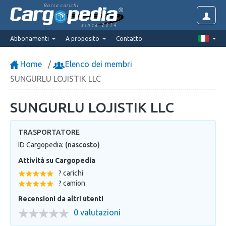
Borsa carichi
since 2014
Abbonamenti
A proposito
Contatto
Home
Elenco dei membri
SUNGURLU LOJISTIK LLC
SUNGURLU LOJISTIK LLC
TRASPORTATORE
ID Cargopedia:
(nascosto)
Attività su Cargopedia
? carichi
? camion
Recensioni da altri utenti
0 valutazioni