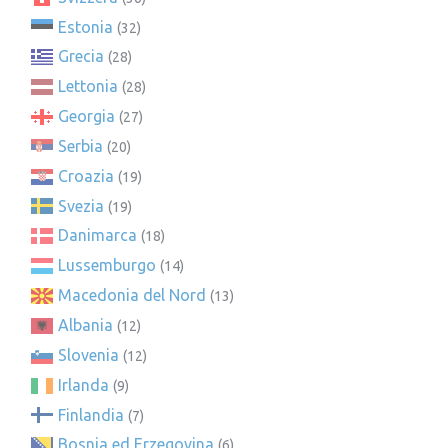
Estonia
(32)
Grecia
(28)
Lettonia
(28)
Georgia
(27)
Serbia
(20)
Croazia
(19)
Svezia
(19)
Danimarca
(18)
Lussemburgo
(14)
Macedonia del Nord
(13)
Albania
(12)
Slovenia
(12)
Irlanda
(9)
Finlandia
(7)
Bosnia ed Erzegovina
(6)