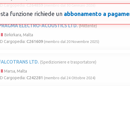
ID Cargopedia:
C264859
(membro dal 30 Gennaio 2026)
sta funzione richiede un
abbonamento a pagame
PRAGMA ELECTRO-ACOUSTICS LTD.
(Mittente)
Birkirkara, Malta
ID Cargopedia:
C261609
(membro dal 20 Novembre 2025)
FALCOTRANS LTD.
(Spedizioniere e trasportatore)
Marsa, Malta
ID Cargopedia:
C242281
(membro dal 24 Ottobre 2024)