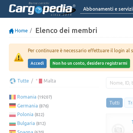
Borsa carichi
Abbonamenti e servizi
since 2014
Elenco dei membri
Home
Per continuare è necessario effettuare il login al s
Accedi
Non ho un conto, desidero registrarmi
Tutte
Malta
Romania
(19207)
Tutti
Tr
Germania
(876)
Polonia
(822)
Bulgaria
(812)
Spagna
(670)